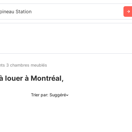
pineau Station
ts 3 chambres meublés
 louer à Montréal,
Trier par: Suggéré
Suggéré
Date: les plus récents d’abord
Date: les plus anciens d’abord