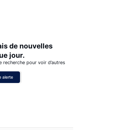
Prix - $$$ à $
Prix - $ à $$$
ais de nouvelles
e jour.
e recherche pour voir d’autres
 alerte