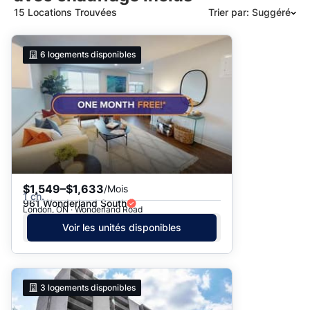
15 Locations Trouvées
Trier par: Suggéré
Suggéré
6
logements disponibles
Date: les plus récents d’abord
Date: les plus anciens d’abord
Prix - $$$ à $
Prix - $ à $$$
$1,549–$1,633
/Mois
1 ch.
961 Wonderland South
London, ON · Wonderland Road
Voir les unités disponibles
3
logements disponibles