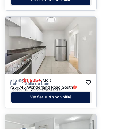
$
1599
$1,525+
/Mois
1 ch. · 1 Salle de bain
725-745 Wonderland Road South
London, ON · Appartement entier
Vérifier la disponibilité