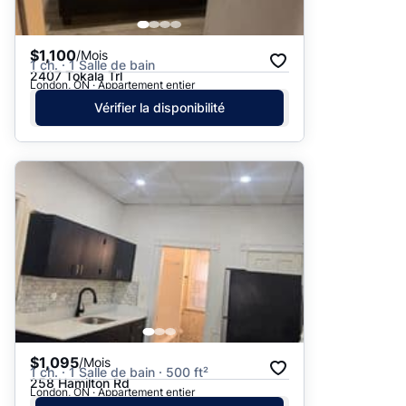
$1,100
/Mois
1 ch. · 1 Salle de bain
2407 Tokala Trl
London, ON · Appartement entier
Vérifier la disponibilité
$1,095
/Mois
1 ch. · 1 Salle de bain · 500 ft²
258 Hamilton Rd
London, ON · Appartement entier