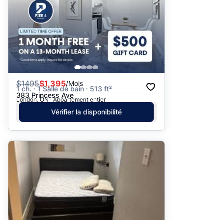
$
1495
$1,395
/Mois
1 ch. · 1 Salle de bain · 513 ft²
383 Princess Ave
London, ON · Appartement entier
Vérifier la disponibilité