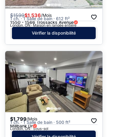
$
1599
$1,536
/Mois
1 ch. · 1 Salle de bain · 612 ft²
1550 - 1566 Trossacks Avenue
London, ON · Maison en rangée entière
Vérifier la disponibilité
$1,799
/Mois
1 ch. · 1 Salle de bain · 500 ft²
Millbank Dr
London, ON · Sous-sol
Vérifier la disponibilité