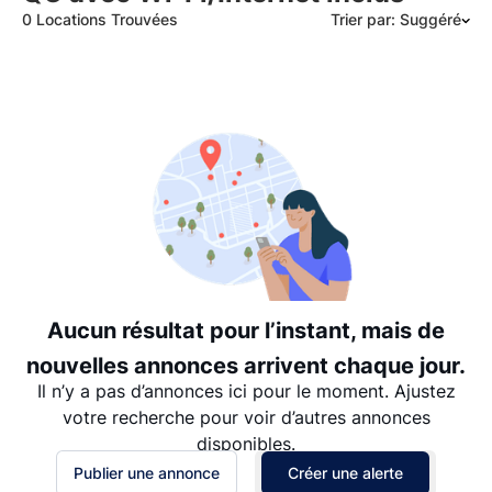
0 Locations Trouvées
Trier par: Suggéré
Suggéré
Date: les plus récents d’abord
Date: les plus anciens d’abord
Prix - $$$ à $
Prix - $ à $$$
Aucun résultat pour l’instant, mais de
nouvelles annonces arrivent chaque jour.
Il n’y a pas d’annonces ici pour le moment. Ajustez
votre recherche pour voir d’autres annonces
disponibles.
Publier une annonce
Créer une alerte