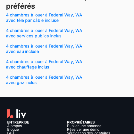
préférés
4 chambres à louer à Federal Way, WA
avec télé par câble incluse
4 chambres à louer à Federal Way, WA
avec services publics inclus
4 chambres à louer à Federal Way, WA
avec eau incluse
4 chambres à louer à Federal Way, WA
avec chauffage inclus
4 chambres à louer à Federal Way, WA
avec gaz inclus
ENTREPRISE
PROPRIÉTAIRES
À propos
Publier une annonce
Blogue
Réserver une démo
FAQ
Vérification des locataires