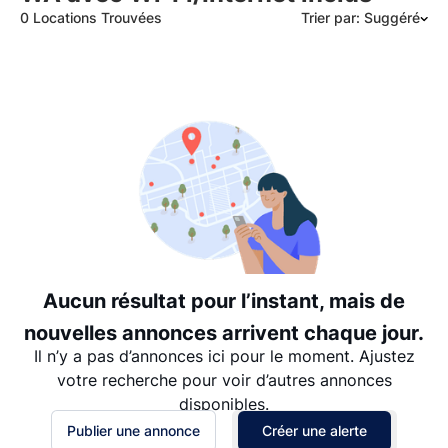
0 Locations Trouvées
Trier par: Suggéré
Suggéré
Date: les plus récents d’abord
Date: les plus anciens d’abord
Prix - $$$ à $
Prix - $ à $$$
Aucun résultat pour l’instant, mais de
nouvelles annonces arrivent chaque jour.
Il n’y a pas d’annonces ici pour le moment. Ajustez
votre recherche pour voir d’autres annonces
disponibles.
Publier une annonce
Créer une alerte