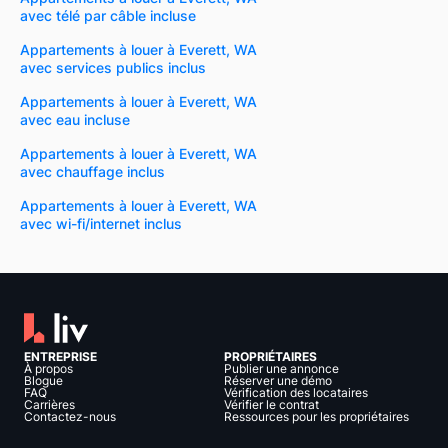
avec télé par câble incluse
Appartements à louer à Everett, WA
avec services publics inclus
Appartements à louer à Everett, WA
avec eau incluse
Appartements à louer à Everett, WA
avec chauffage inclus
Appartements à louer à Everett, WA
avec wi-fi/internet inclus
ENTREPRISE
PROPRIÉTAIRES
À propos
Publier une annonce
Blogue
Réserver une démo
FAQ
Vérification des locataires
Carrières
Vérifier le contrat
Contactez-nous
Ressources pour les propriétaires