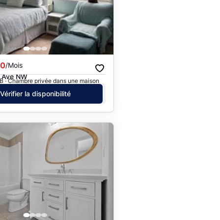
Prix - $$$ à $
Prix - $ à $$$
50
/Mois
5 Ave NW
B · Chambre privée dans une maison
Vérifier la disponibilité