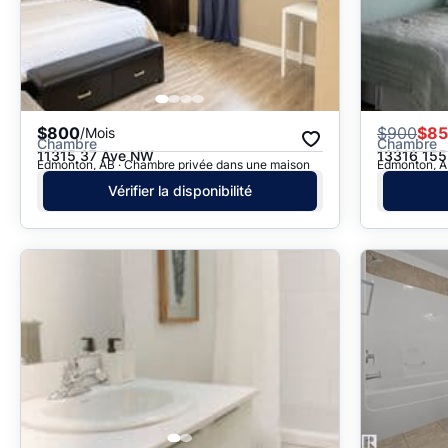
$800
$
900
$8
/Mois
Chambre
Chambre
11315 37 Ave NW
13316 15
Edmonton, AB · Chambre privée dans une maison
Edmonton, A
Vérifier la disponibilité