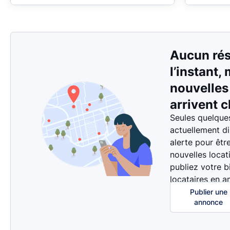
Aucun rés
l’instant,
nouvelle
arrivent c
Seules quelque
actuellement d
alerte pour êtr
nouvelles locat
publiez votre b
locataires en a
Publier une
annonce