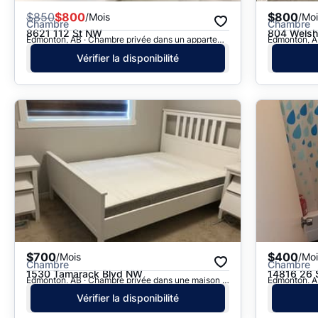
$
850
$800
$800
/Mois
/Moi
Chambre
Chambre
8621 112 St NW
804 Welsh
Edmonton, AB · Chambre privée dans un appartement
Vérifier la disponibilité
$700
$400
/Mois
/Moi
Chambre
Chambre
1530 Tamarack Blvd NW
14816 26 
Edmonton, AB · Chambre privée dans une maison en rangée
Vérifier la disponibilité