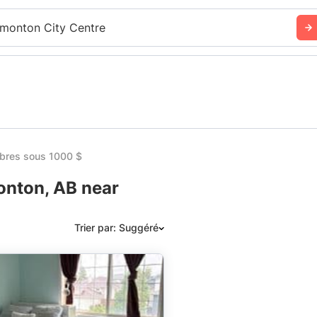
monton City Centre
res sous 1000 $
nton, AB near
Trier par: Suggéré
Suggéré
Date: les plus récents d’abord
Date: les plus anciens d’abord