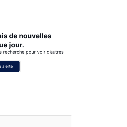
Prix - $$$ à $
Prix - $ à $$$
ais de nouvelles
e jour.
e recherche pour voir d’autres
 alerte