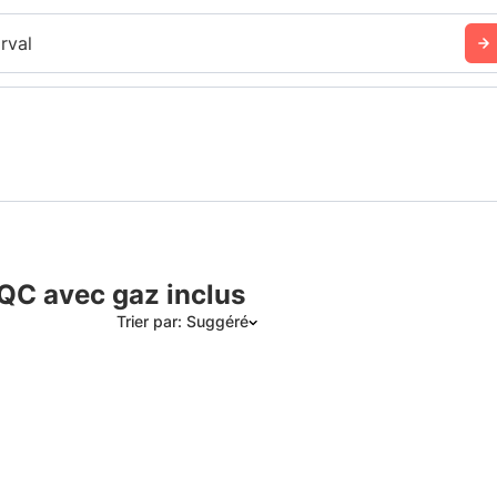
rval
 QC avec gaz inclus
Trier par: Suggéré
Suggéré
Date: les plus récents d’abord
Date: les plus anciens d’abord