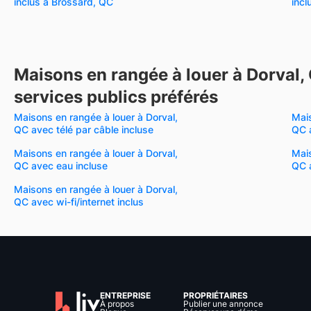
inclus à Brossard, QC
incl
Maisons en rangée à louer à Dorval,
services publics préférés
Maisons en rangée à louer à Dorval,
Mais
QC avec télé par câble incluse
QC a
Maisons en rangée à louer à Dorval,
Mais
QC avec eau incluse
QC 
Maisons en rangée à louer à Dorval,
QC avec wi-fi/internet inclus
ENTREPRISE
PROPRIÉTAIRES
À propos
Publier une annonce