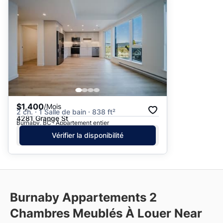
$1,400
/Mois
2 ch. · 1 Salle de bain · 838 ft²
4281 Grange St
Burnaby, BC · Appartement entier
Vérifier la disponibilité
Burnaby Appartements 2
Chambres Meublés À Louer Near