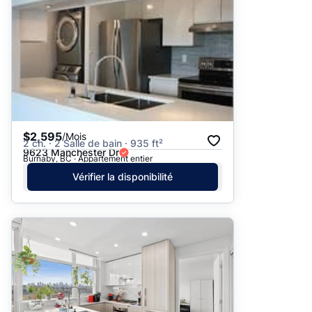
$2,595
/Mois
2 ch. · 2 Salle de bain · 935 ft²
9623 Manchester Dr
Burnaby, BC · Appartement entier
Vérifier la disponibilité