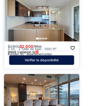
$
2800
$2,600
/Mois
2 ch. · 2 Salle de bain · 1001 ft²
9888 Cameron St
Burnaby, BC · Appartement entier
Vérifier la disponibilité