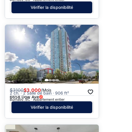
Vérifier la disponibilité
$
3100
$3,000
/Mois
2 ch. · 2 Salle de bain · 906 ft²
6658 Dow Ave
Burnaby, BC · Appartement entier
Vérifier la disponibilité