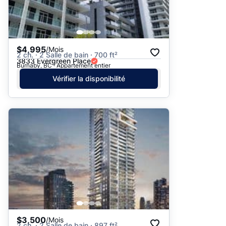
$4,995
/Mois
2 ch. · 2 Salle de bain · 700 ft²
3833 Evergreen Place
Burnaby, BC · Appartement entier
Vérifier la disponibilité
$3,500
/Mois
2 ch. · 2 Salle de bain · 897 ft²