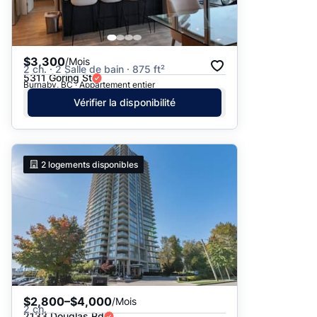
$3,300
/Mois
2 ch. · 2 Salle de bain · 875 ft²
5311 Goring St
Burnaby, BC · Appartement entier
Vérifier la disponibilité
2
logements disponibles
$2,800–$4,000
/Mois
2 ch.
2133 Douglas Rd