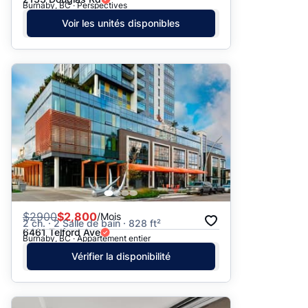
Burnaby, BC · Perspectives
Voir les unités disponibles
$
2900
$2,800
/Mois
2 ch. · 2 Salle de bain · 828 ft²
6461 Telford Ave
Burnaby, BC · Appartement entier
Vérifier la disponibilité