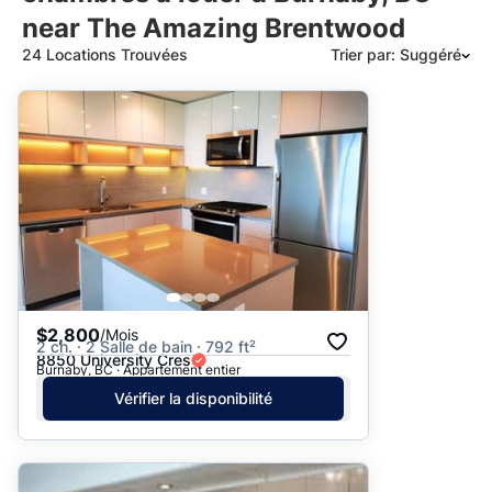
near The Amazing Brentwood
24 Locations Trouvées
Trier par: Suggéré
Suggéré
Date: les plus récents d’abord
Date: les plus anciens d’abord
Prix - $$$ à $
Prix - $ à $$$
$2,800
/Mois
2 ch. · 2 Salle de bain · 792 ft²
8850 University Cres
Burnaby, BC · Appartement entier
Vérifier la disponibilité