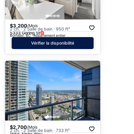
$3,200
/Mois
2 ch. · 2 Salle de bain · 950 ft²
5333 Goring St
Burnaby, BC · Appartement entier
Vérifier la disponibilité
$2,700
/Mois
2 ch. · 2 Salle de bain · 733 ft²
1955 Alpha Way