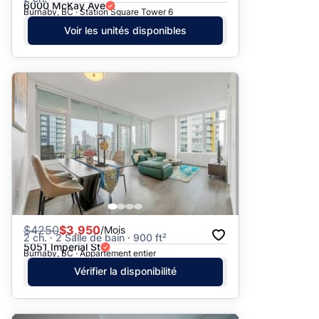
6000 McKay Ave
Burnaby, BC · Station Square Tower 6
Voir les unités disponibles
$
4250
$3,950
/Mois
2 ch. · 2 Salle de bain · 900 ft²
5051 Imperial St
Burnaby, BC · Appartement entier
Vérifier la disponibilité