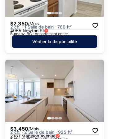
$2,350
/Mois
2 ch. · 1 Salle de bain · 780 ft²
4955 Newton St
Burnaby, BC · Appartement entier
Vérifier la disponibilité
$3,450
/Mois
2 ch. · 2 Salle de bain · 925 ft²
2181 Madison Avenue
Burnaby, BC · Appartement entier