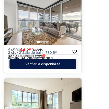
$
4500
$4,250
/Mois
2 ch. · 2 Salle de bain · 780 ft²
4880 Lougheed Hwy
Burnaby, BC · Appartement entier
Vérifier la disponibilité