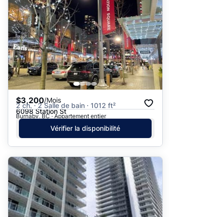
$3,200
/Mois
2 ch. · 2 Salle de bain · 1012 ft²
6098 Station St
Burnaby, BC · Appartement entier
Vérifier la disponibilité