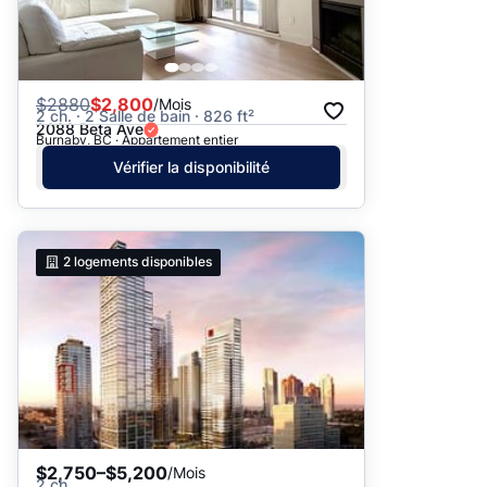
$
2880
$2,800
/Mois
2 ch. · 2 Salle de bain · 826 ft²
2088 Beta Ave
Burnaby, BC · Appartement entier
Vérifier la disponibilité
2
logements disponibles
$2,750–$5,200
/Mois
2 ch.