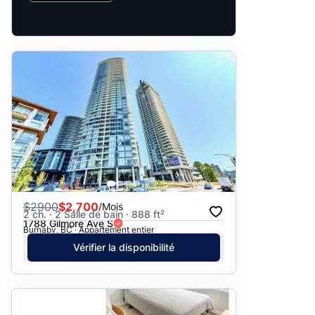
$
2900
$2,700
/Mois
2 ch. · 2 Salle de bain · 888 ft²
1788 Gilmore Ave S
Burnaby, BC · Appartement entier
Vérifier la disponibilité