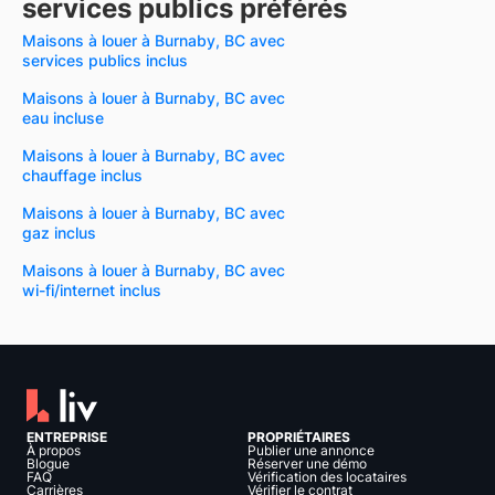
services publics préférés
Maisons à louer à Burnaby, BC avec
services publics inclus
Maisons à louer à Burnaby, BC avec
eau incluse
Maisons à louer à Burnaby, BC avec
chauffage inclus
Maisons à louer à Burnaby, BC avec
gaz inclus
Maisons à louer à Burnaby, BC avec
wi-fi/internet inclus
ENTREPRISE
PROPRIÉTAIRES
À propos
Publier une annonce
Blogue
Réserver une démo
FAQ
Vérification des locataires
Carrières
Vérifier le contrat