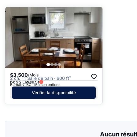
Suggéré
Date: les plus récents d’abord
Date: les plus anciens d’abord
Prix - $$$ à $
Prix - $ à $$$
$3,500
/Mois
2 ch. · 1 Salle de bain · 600 ft²
6655 Elwell St
Burnaby, BC · Maison entière
Vérifier la disponibilité
Aucun résul