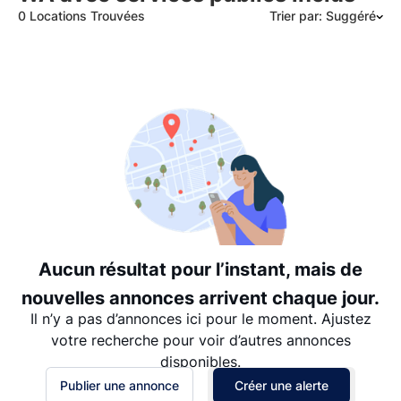
0 Locations Trouvées
Trier par: Suggéré
Suggéré
Date: les plus récents d’abord
Date: les plus anciens d’abord
Prix - $$$ à $
Prix - $ à $$$
Aucun résultat pour l’instant, mais de
nouvelles annonces arrivent chaque jour.
Il n’y a pas d’annonces ici pour le moment. Ajustez
votre recherche pour voir d’autres annonces
disponibles.
Publier une annonce
Créer une alerte