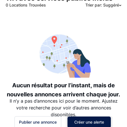
0 Locations Trouvées
Trier par: Suggéré
Suggéré
Date: les plus récents d’abord
Date: les plus anciens d’abord
Prix - $$$ à $
Prix - $ à $$$
Aucun résultat pour l’instant, mais de
nouvelles annonces arrivent chaque jour.
Il n’y a pas d’annonces ici pour le moment. Ajustez
votre recherche pour voir d’autres annonces
disponibles.
Publier une annonce
Créer une alerte