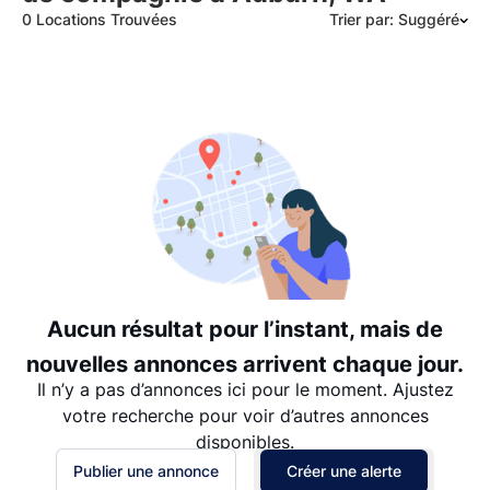
0 Locations Trouvées
Trier par: Suggéré
Suggéré
Date: les plus récents d’abord
Date: les plus anciens d’abord
Prix - $$$ à $
Prix - $ à $$$
Aucun résultat pour l’instant, mais de
nouvelles annonces arrivent chaque jour.
Il n’y a pas d’annonces ici pour le moment. Ajustez
votre recherche pour voir d’autres annonces
disponibles.
Publier une annonce
Créer une alerte