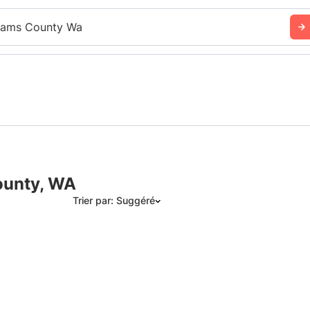
ams County Wa
ounty, WA
Trier par: Suggéré
Suggéré
Date: les plus récents d’abord
Date: les plus anciens d’abord