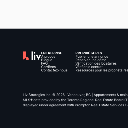
ENTREPRISE
PROPRIÉTAIRES
À propos
Publier une annonce
Blogue
Réserver une démo
FAQ
Vérification des locataires
Carrières
Vérifier le contrat
Contactez-nous
Ressources pour les propriétaire
Liv Strategies Inc. ©
2026
| Vancouver, BC |
Appartements & maiso
MLS® data provided by the Toronto Regional Real Estate Board (T
displayed under agreement with Prompton Real Estate Services C