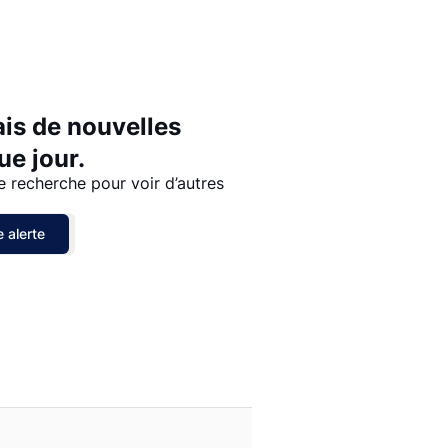
Prix - $$$ à $
Prix - $ à $$$
ais de nouvelles
e jour.
e recherche pour voir d’autres
 alerte