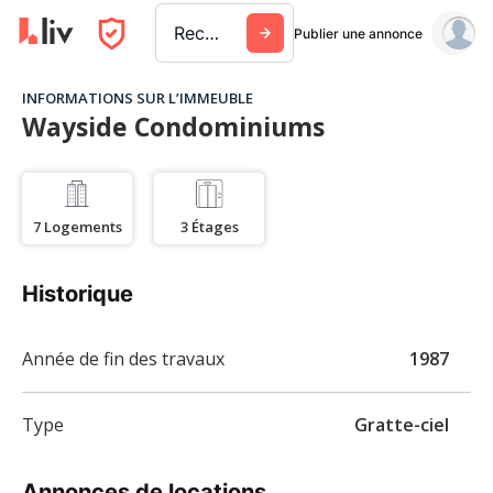
Rechercher une ville, un immeuble ou une entreprise
Publier une annonce
INFORMATIONS SUR L’IMMEUBLE
Wayside Condominiums
7
Logements
3
Étages
Historique
Année de fin des travaux
1987
Type
Gratte-ciel
Annonces de locations