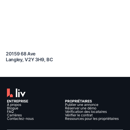
20159 68 Ave
Langley
,
V2Y 3H9
,
BC
ENTREPRISE
PROPRIÉTAIRES
À propos
Publier une annonce
Blogue
Réserver une démo
FAQ
Vérification des locataires
Carrières
Vérifier le contrat
Contactez-nous
Ressources pour les propriétaires