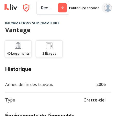
Rechercher une ville, un immeuble ou une entreprise
Publier une annonce
INFORMATIONS SUR L’IMMEUBLE
Vantage
40
Logements
3
Étages
Historique
Année de fin des travaux
2006
Type
Gratte-ciel
Équipements de l’immeuble