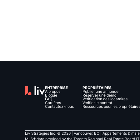
ENTREPRISE
PROPRIÉTAIRES
À propos
Publier une annonce
Blogue
Réserver une démo
FAQ
Vérification des locataires
Carrières
Vérifier le contrat
Contactez-nous
Ressources pour les propriétaire
Liv Strategies Inc. ©
2026
| Vancouver, BC |
Appartements & maiso
MLS® data provided by the Toronto Regional Real Estate Board (T