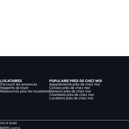
LOCATAIRES
POPULAIRE PRÈS DE CHEZ MOI
Parcourir les annonces
Appartements près de chez moi
Rapports de loyer
Condos près de chez moi
Ressources pour les locataires
Maisons près de chez moi
Chambres près de chez moi
s
Locations près de chez moi
ns à louer
RREB) and is