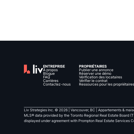
ENTREPRISE
PROPRIÉTAIRES
À propos
Publier une annonce
Blogue
Réserver une démo
FAQ
Vérification des locataires
Carrières
Vérifier le contrat
Contactez-nous
Ressources pour les propriétaire
Liv Strategies Inc. ©
2026
| Vancouver, BC |
Appartements & maiso
MLS® data provided by the Toronto Regional Real Estate Board (T
displayed under agreement with Prompton Real Estate Services C