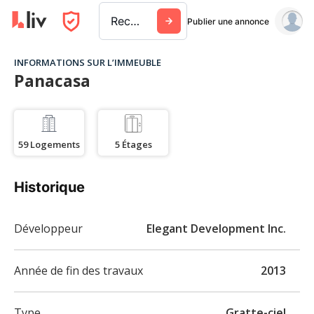
Rechercher une ville, un immeuble ou une entreprise
Publier une annonce
INFORMATIONS SUR L’IMMEUBLE
Panacasa
59
Logements
5
Étages
Historique
Développeur
Elegant Development Inc.
Année de fin des travaux
2013
Type
Gratte-ciel