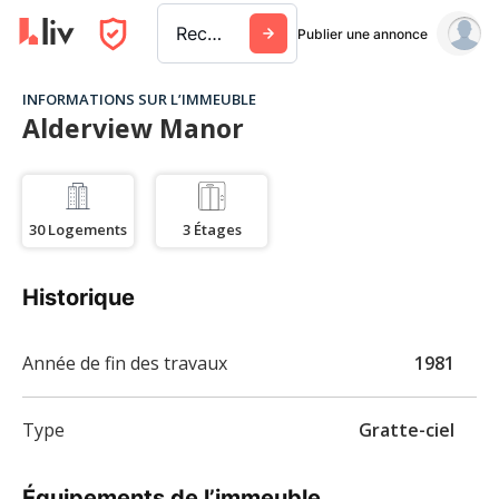
Rechercher une ville, un immeuble ou une entreprise
Publier une annonce
INFORMATIONS SUR L’IMMEUBLE
Alderview Manor
30
Logements
3
Étages
Historique
Année de fin des travaux
1981
Type
Gratte-ciel
Équipements de l’immeuble