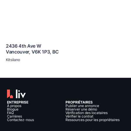
2436 4th Ave W
Vancouver
,
V6K 1P3
,
BC
Kitsilano
ENTREPRISE
PROPRIÉTAIRES
À propos
Publier une annonce
Blogue
Réserver une démo
FAQ
Vérification des locataires
Carrières
Vérifier le contrat
Contactez-nous
Ressources pour les propriétaires