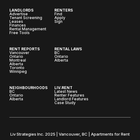
LANDLORDS
RENTERS
Advertise
Find
Tenant Screening
Apply
Leases
Sign
Finances
Rental Management
Free Tools
RENT REPORTS
RENTAL LAWS
Vancouver
BC
Ontario
Ontario
Montreal
Alberta
Alberta
Toronto
Winnipeg
NEIGHBOURHOODS
LIV.RENT
BC
Latest News
Ontario
Renter Features
Alberta
Landlord Features
Case Study
Liv Strategies Inc. 2025 | Vancouver, BC | Apartments for Rent