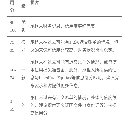
用
租客
级
分
90-
优
承租人财务记录、信用度堪称完美；
100
秀
75-
很
承租人在过去可能有1-2次迟交账单的情况，但
89
好
总的来说可信度比较高，财务状况也很稳定。
承租人在过去可能有迟交账单的情况，或曾使
60-
一
用信用损失准备金。此外，承租人所提供的信
74
般
息与LikedIn、Equifax等信息部分匹配，建议房
东要求租客提供更多信息。
承租人过去有迟交账单的情况，整体可信度很
0-
差
差，建议提供更多证明文件（身份证等）来提
59
高信用分。