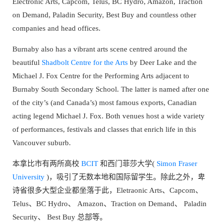
Electronic Arts, Capcom, Telus, BC Hydro, Amazon, Traction
on Demand, Paladin Security, Best Buy and countless other
companies and head offices.
Burnaby also has a vibrant arts scene centred around the
beautiful
Shadbolt Centre for the Arts
by Deer Lake and the
Michael J. Fox Centre for the Performing Arts adjacent to
Burnaby South Secondary School. The latter is named after one
of the city’s (and Canada’s) most famous exports, Canadian
acting legend Michael J. Fox. Both venues host a wide variety
of performances, festivals and classes that enrich life in this
Vancouver suburb.
本拿比市有两所高校
BCIT
和西门菲莎大学(
Simon Fraser
University
)，吸引了无数本地和国际留学生。除此之外，卑
诗省很多大型企业都坐落于此，Eletraonic Arts、Capcom、
Telus、BC Hydro、 Amazon、Traction on Demand、 Paladin
Security、 Best Buy 总部等。