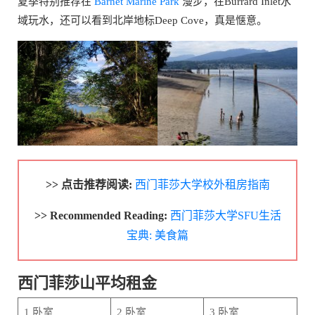
夏季特别推荐在
Barnet Marine Park
漫步，在Burrard Inlet水
域玩水，还可以看到北岸地标Deep Cove，真是惬意。
>> 点击推荐阅读:
西门菲莎大学校外租房指南
>> Recommended Reading:
西门菲莎大学SFU生活
宝典: 美食篇
西门菲莎山平均租金
1 卧室
2 卧室
3 卧室