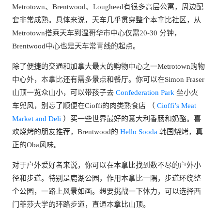
Metrotown、Brentwood、Lougheed有很多高层公寓，周边配
套非常成熟。具体来说，天车几乎贯穿整个本拿比社区，从
Metrotown搭乘天车到温哥华市中心仅需20-30 分钟，
Brentwood中心也是天车常青线的起点。
除了便捷的交通和加拿大最大的购物中心之一Metrotown购物
中心外，本拿比还有需多景点和餐厅。你可以在Simon Fraser
山顶一览众山小，可以带孩子去
Confederation Park
坐小火
车兜风，别忘了顺便在Cioffi的肉类熟食店 （
Cioffi’s Meat
Market and Deli
）买一些世界最好的意大利香肠和奶酪。喜
欢烧烤的朋友推荐，Brentwood的
Hello Sooda
韩国烧烤，真
正的Oba风味。
对于户外爱好者来说，你可以在本拿比找到数不尽的户外小
径和步道。特别是鹿湖公园，作用本拿比一隅，步道环绕整
个公园，一路上风景如画。想要挑战一下体力，可以选择西
门菲莎大学的环路步道，直通本拿比山顶。