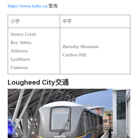
https://www.isabc.ca/
查询
小学
中学
Stoney Creek
Roy Stibbs
Burnaby Mountain
Alderson
Cariboo Hill
Lyndhurst
Cameron
Lougheed City交通