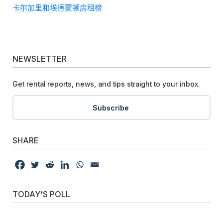
卡尔加里和埃德蒙顿房租榜
NEWSLETTER
Get rental reports, news, and tips straight to your inbox.
Subscribe
SHARE
TODAY'S POLL