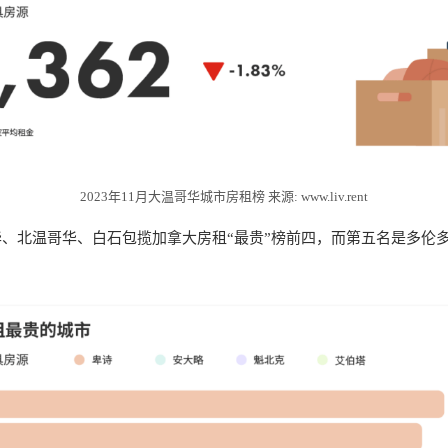
2023年11月大温哥华城市房租榜 来源: www.liv.rent
、北温哥华、白石包揽加拿大房租“最贵”榜前四，而第五名是多伦