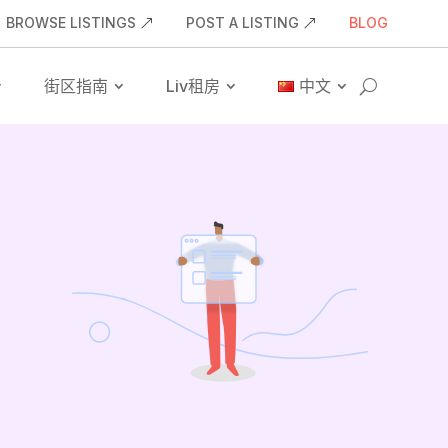
BROWSE LISTINGS
POST A LISTING
BLOG
街区指南
Liv租房
中文