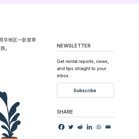
哥华地区一卧室带
NEWSLETTER
下跌。
Get rental reports, news,
and tips straight to your
inbox.
Subscribe
SHARE