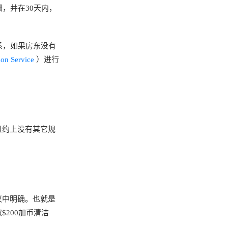
，并在30天内，
系，如果房东没有
ion Service
）进行
租约上没有其它规
议中明确。也就是
200加币清洁