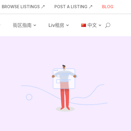
BROWSE LISTINGS
POST A LISTING
BLOG
街区指南
Liv租房
中文