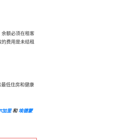
。余额必须在租客
取的费用是未结租
省最低住房和健康
尔加里
和
埃德蒙