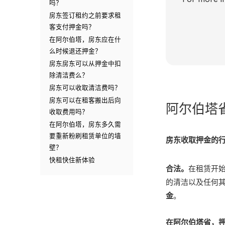
吗？
房东签订租约之前要求租
客支付押金吗？
在阿尔伯塔，房东应在什
么时候退还押金？
房东房东可以从押金中扣
除清洁费么？
房东可以收取清洁费吗？
房东可以在租客搬出后向
阿尔伯塔
收取费用吗？
在阿尔伯塔，房东多久需
要重新粉刷租赁单位的墙
房东收取押金的
壁？
快租快住新体验
合法。
在租赁开
的清洁以及任何
金
。
在阿尔伯塔省，