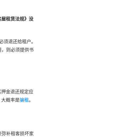
房屋租赁法规》没
必须退还给租户。
用，则必须提供书
其押金退还规定应
，大概率是
骗租
。
来弥补租客损坏家