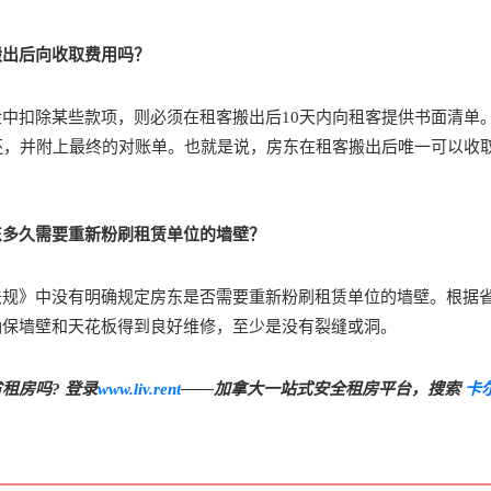
搬出后向收取费用吗？
中扣除某些款项，则必须在租客搬出后10天内向租客提供书面清单
还，并附上最终的对账单。也就是说，房东在租客搬出后唯一可以收
东多久需要重新粉刷租赁单位的墙壁？
法规》中没有明确规定房东是否需要重新粉刷租赁单位的墙壁。根据
确保墙壁和天花板得到良好维修，至少是没有裂缝或洞。
租房吗? 登录
www.liv.rent
——加拿大一站式安全租房平台，搜索
卡
。