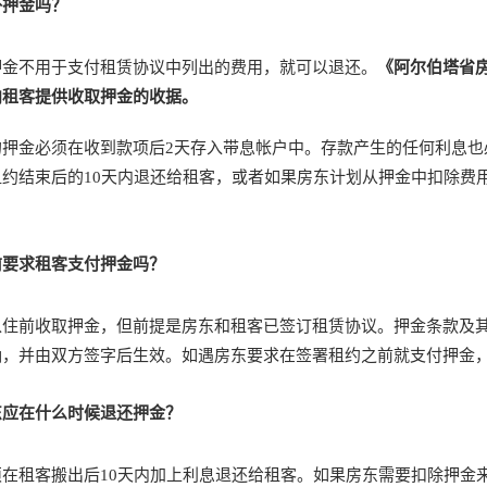
坏押金吗？
押金不用于支付租赁协议中列出的费用，就可以退还。
《阿尔伯塔省
向租客提供收取押金的收据。
的押金必须在收到款项后2天存入带息帐户中。存款产生的任何利息也
约结束后的10天内退还给租客，或者如果房东计划从押金中扣除费
前要求租客支付押金吗？
入住前收取押金，但前提是房东和租客已签订租赁协议。押金条款及
确，并由双方签字后生效。如遇房东要求在签署租约之前就支付押金
东应在什么时候退还押金？
在租客搬出后10天内加上利息退还给租客。如果房东需要扣除押金