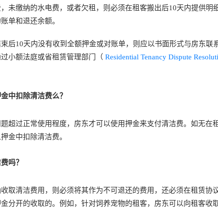
，未缴纳的水电费，或者欠租，则必须在租客搬出后10天内提供明细
的账单和退还余额。
束后10天内没有收到全额押金或对账单，则应以书面形式与房东联
通过小额法庭或省租赁管理部门（
Residential Tenancy Dispute Resolut
。
押金中扣除清洁费么？
问题超过正常使用程度，房东才可以使用押金来支付清洁费。如无在
从押金中扣除清洁费。
洁费吗？
确收取清洁费用，则必须将其作为不可退还的费用，还必须在租赁协
金分开的收取的。例如，针对饲养宠物的租客，房东可以向租客收取$