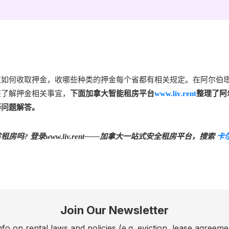
应如何收取押金，收哪些种类的押金每个省都有相关规定。在阿尔伯
该了解押金相关事宜，
下面加拿大智能租房平台
www.liv.rent
整理了阿
等问题解答。
房吗? 登录www.liv.rent——加拿大一站式安全租房平台，搜索
卡
。
Join Our Newsletter
fo on rental laws and policies (e.g. eviction, lease agreeme