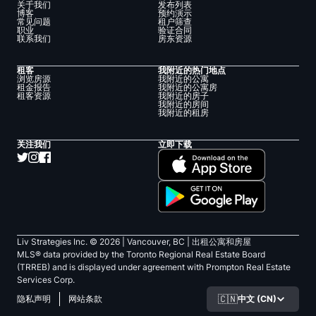
关于我们
发布列表
博客
预约演示
常见问题
租户筛查
职业
验证合同
联系我们
房东资源
租客
我附近的热门地点
浏览房源
我附近的公寓
租金报告
我附近的公寓房
租客资源
我附近的房子
我附近的房间
我附近的租房
关注我们
立即下载
Liv Strategies Inc. ©
2026
| Vancouver, BC |
出租公寓和房屋
MLS® data provided by the Toronto Regional Real Estate Board
(TRREB) and is displayed under agreement with Prompton Real Estate
Services Corp.
🇨🇳
中文 (CN)
隐私声明
网站条款