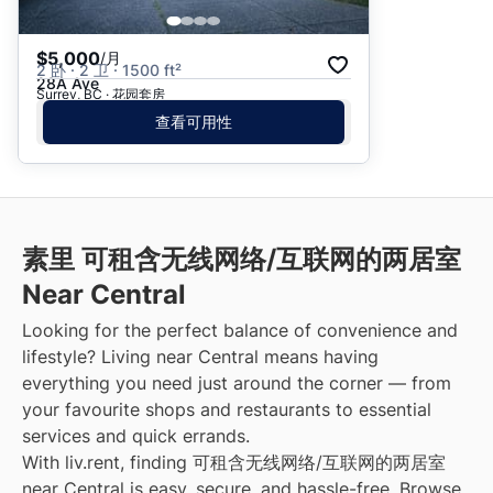
$5,000
/月
2 卧 · 2 卫 · 1500 ft²
28A Ave
Surrey, BC · 花园套房
查看可用性
素里 可租含无线网络/互联网的两居室
Near Central
Looking for the perfect balance of convenience and
lifestyle? Living near Central means having
everything you need just around the corner — from
your favourite shops and restaurants to essential
services and quick errands.
With liv.rent, finding 可租含无线网络/互联网的两居室
near Central is easy, secure, and hassle-free. Browse