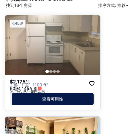
找到16个房源
排序方式: 推荐
推荐
受欢迎
日期: 最新日期在前
日期: 过往日期在前
价格 - $$$ 到 $
价格 - $ 到 $$$
$2,175
/月
2 卧 · 1 卫 · 1100 ft²
6094 145A St
Surrey, BC · 整间公寓
查看可用性