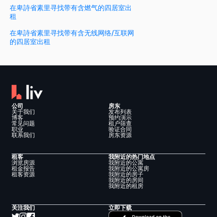
在卑詩省素里寻找带有含燃气的四居室出
租
在卑詩省素里寻找带有含无线网络/互联网
的四居室出租
公司
房东
关于我们
发布列表
博客
预约演示
常见问题
租户筛查
职业
验证合同
联系我们
房东资源
租客
我附近的热门地点
浏览房源
我附近的公寓
租金报告
我附近的公寓房
租客资源
我附近的房子
我附近的房间
我附近的租房
关注我们
立即下载