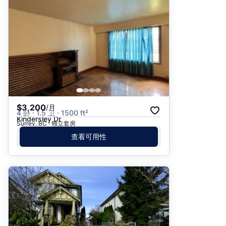
推荐
日期: 最新日期在前
日期: 过往日期在前
价格 - $$$ 到 $
价格 - $ 到 $$$
$3,200
/月
4 卧 · 1.5 卫 · 1500 ft²
Kindersley Dr
Surrey, BC · 独立套房
查看可用性