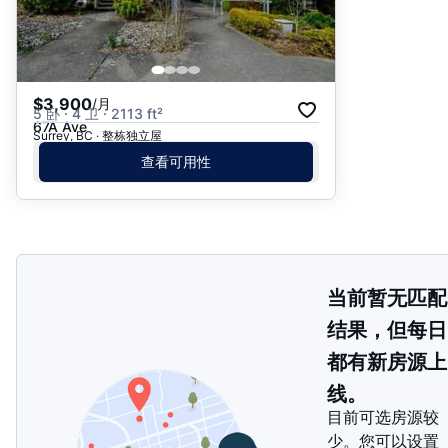
$3,900
/月
5 卧 · 4 卫 · 2113 ft²
67A Ave
Surrey, BC · 整栋独立屋
查看可用性
当前暂无匹配
结果，但每日
都有新房源上
线。
目前可选房源较
少。您可以设置