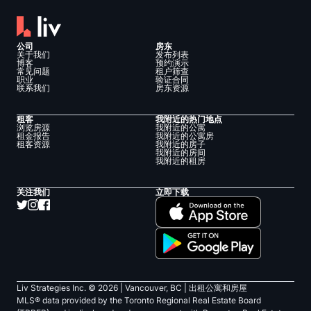
公司
房东
关于我们
发布列表
博客
预约演示
常见问题
租户筛查
职业
验证合同
联系我们
房东资源
租客
我附近的热门地点
浏览房源
我附近的公寓
租金报告
我附近的公寓房
租客资源
我附近的房子
我附近的房间
我附近的租房
关注我们
立即下载
Liv Strategies Inc. ©
2026
| Vancouver, BC |
出租公寓和房屋
MLS® data provided by the Toronto Regional Real Estate Board