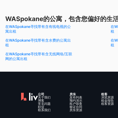
WASpokane的公寓，包含您偏好的生
在WASpokane寻找带有含有线电视的公
在W
寓出租
租
在WASpokane寻找带有含水费的公寓出
在W
租
租
在WASpokane寻找带有含无线网络/互联
网的公寓出租
公司
房东
租客
关于我们
发布列表
浏览房源
博客
预约演示
租金报告
常见问题
租户筛查
租客资源
职业
验证合同
联系我们
房东资源