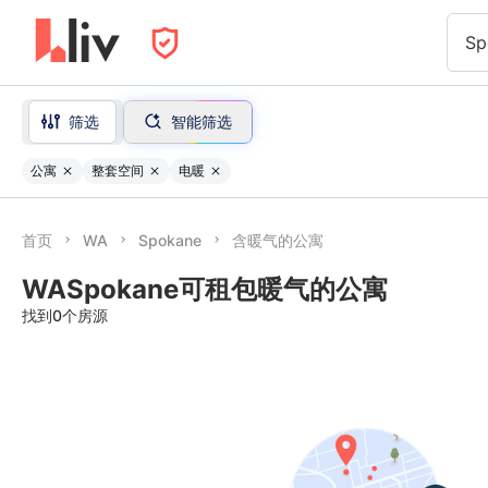
Sp
筛选
智能筛选
公寓
整套空间
电暖
首页
WA
Spokane
含暖气的公寓
WASpokane可租包暖气的公寓
找到0个房源