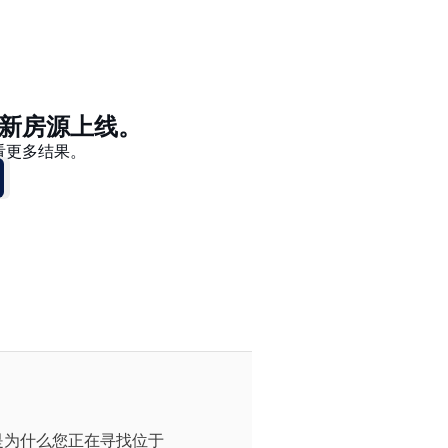
价格 - $$$ 到 $
价格 - $ 到 $$$
新房源上线。
看更多结果。
是为什么您正在寻找位于