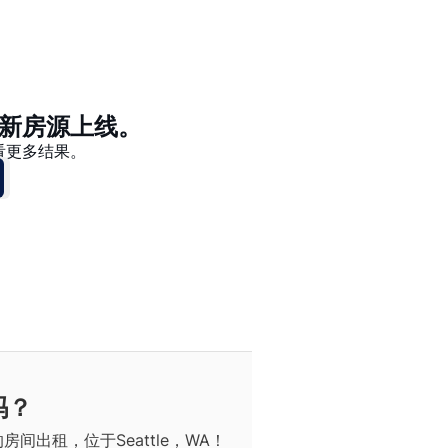
价格 - $$$ 到 $
价格 - $ 到 $$$
新房源上线。
看更多结果。
吗？
出租，位于Seattle，WA！