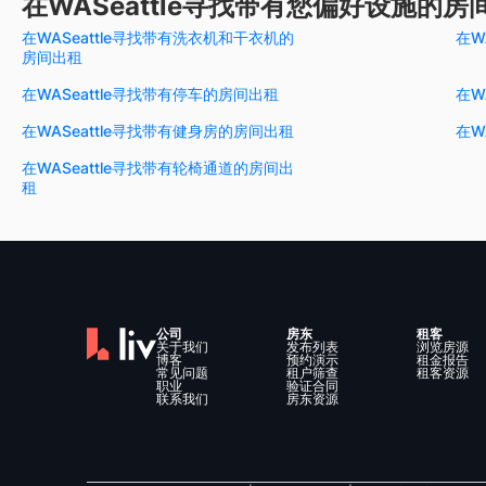
在WASeattle寻找带有您偏好设施的房
在WASeattle寻找带有洗衣机和干衣机的
在W
房间出租
在WASeattle寻找带有停车的房间出租
在W
在WASeattle寻找带有健身房的房间出租
在W
在WASeattle寻找带有轮椅通道的房间出
租
公司
房东
租客
关于我们
发布列表
浏览房源
博客
预约演示
租金报告
常见问题
租户筛查
租客资源
职业
验证合同
联系我们
房东资源