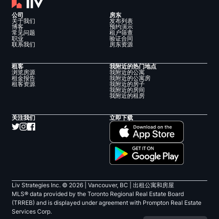
公司
房东
关于我们
发布列表
博客
预约演示
常见问题
租户筛查
职业
验证合同
联系我们
房东资源
租客
我附近的热门地点
浏览房源
我附近的公寓
租金报告
我附近的公寓房
租客资源
我附近的房子
我附近的房间
我附近的租房
关注我们
立即下载
Liv Strategies Inc. ©
2026
| Vancouver, BC |
出租公寓和房屋
MLS® data provided by the Toronto Regional Real Estate Board
(TRREB) and is displayed under agreement with Prompton Real Estate
Services Corp.