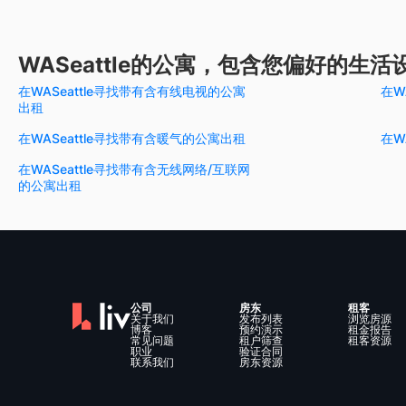
WASeattle的公寓，包含您偏好的生活
在WASeattle寻找带有含有线电视的公寓
在W
出租
在WASeattle寻找带有含暖气的公寓出租
在W
在WASeattle寻找带有含无线网络/互联网
的公寓出租
公司
房东
租客
关于我们
发布列表
浏览房源
博客
预约演示
租金报告
常见问题
租户筛查
租客资源
职业
验证合同
联系我们
房东资源