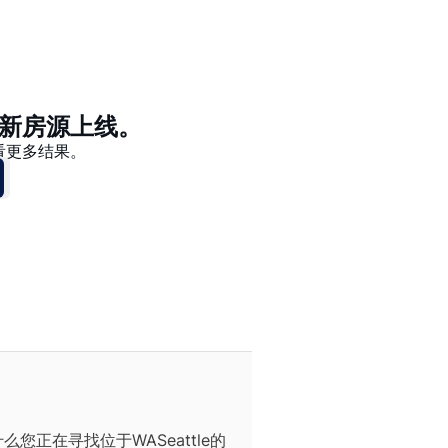
价格 - $$$ 到 $
价格 - $ 到 $$$
新房源上线。
看更多结果。
正在寻找位于WASeattle的