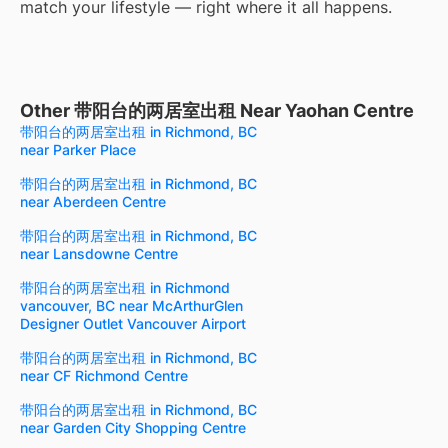
match your lifestyle — right where it all happens.
Other 带阳台的两居室出租 Near Yaohan Centre
带阳台的两居室出租 in Richmond, BC
near Parker Place
带阳台的两居室出租 in Richmond, BC
near Aberdeen Centre
带阳台的两居室出租 in Richmond, BC
near Lansdowne Centre
带阳台的两居室出租 in Richmond
vancouver, BC near McArthurGlen
Designer Outlet Vancouver Airport
带阳台的两居室出租 in Richmond, BC
near CF Richmond Centre
带阳台的两居室出租 in Richmond, BC
near Garden City Shopping Centre