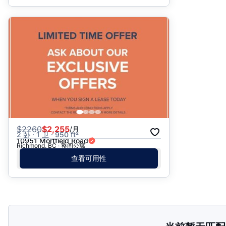
$
2260
$2,255
/月
2 卧 · 1 卫 · 950 ft²
10951 Mortfield Road
Richmond, BC · 整间公寓
查看可用性