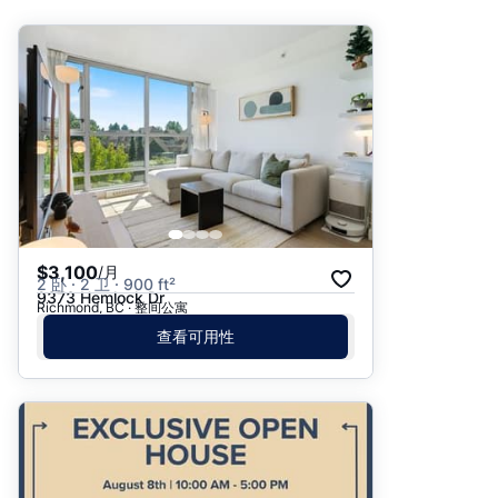
推荐
日期: 最新日期在前
日期: 过往日期在前
价格 - $$$ 到 $
价格 - $ 到 $$$
$3,100
/月
2 卧 · 2 卫 · 900 ft²
9373 Hemlock Dr
Richmond, BC · 整间公寓
查看可用性