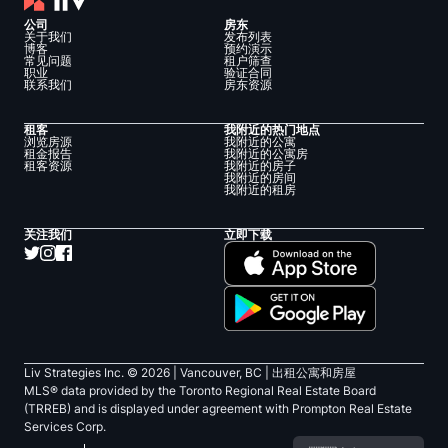
公司
房东
关于我们
发布列表
博客
预约演示
常见问题
租户筛查
职业
验证合同
联系我们
房东资源
租客
我附近的热门地点
浏览房源
我附近的公寓
租金报告
我附近的公寓房
租客资源
我附近的房子
我附近的房间
我附近的租房
关注我们
立即下载
Liv Strategies Inc. ©
2026
| Vancouver, BC |
出租公寓和房屋
MLS® data provided by the Toronto Regional Real Estate Board
(TRREB) and is displayed under agreement with Prompton Real Estate
Services Corp.