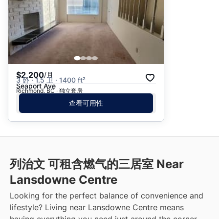
$2,200
/月
3 卧 · 1.5 卫 · 1400 ft²
Seaport Ave
Richmond, BC · 独立套房
查看可用性
列治文 可租含燃气的三居室 Near
Lansdowne Centre
Looking for the perfect balance of convenience and
lifestyle? Living near Lansdowne Centre means