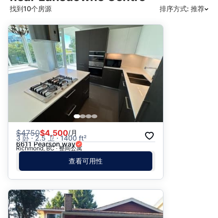
找到10个房源
排序方式: 推荐
推荐
日期: 最新日期在前
日期: 过往日期在前
价格 - $$$ 到 $
价格 - $ 到 $$$
$
4750
$4,500
/月
3 卧 · 2.5 卫 · 1400 ft²
6611 Pearson way
Richmond, BC · 整间公寓
查看可用性