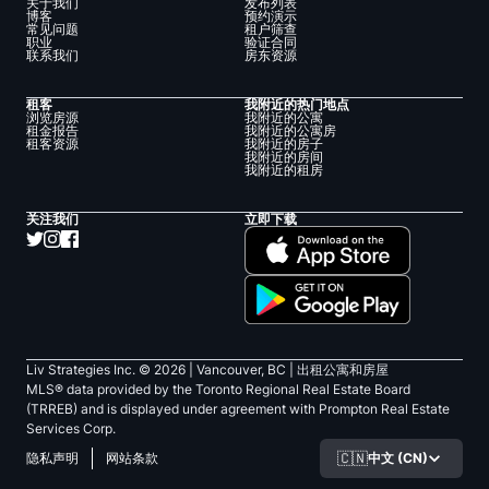
关于我们
发布列表
博客
预约演示
常见问题
租户筛查
职业
验证合同
联系我们
房东资源
租客
我附近的热门地点
浏览房源
我附近的公寓
租金报告
我附近的公寓房
租客资源
我附近的房子
我附近的房间
我附近的租房
关注我们
立即下载
Liv Strategies Inc. ©
2026
| Vancouver, BC |
出租公寓和房屋
MLS® data provided by the Toronto Regional Real Estate Board
(TRREB) and is displayed under agreement with Prompton Real Estate
Services Corp.
🇨🇳
中文 (CN)
隐私声明
网站条款