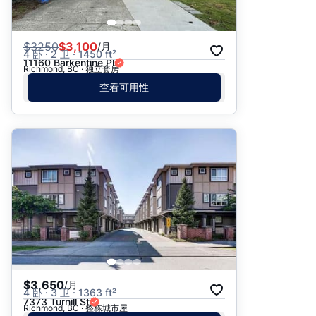
$
3250
$3,100
/月
4 卧 · 2 卫 · 1450 ft²
11160 Barkentine Pl
Richmond, BC · 独立套房
查看可用性
$3,650
/月
4 卧 · 3 卫 · 1363 ft²
7373 Turnill St
Richmond, BC · 整栋城市屋