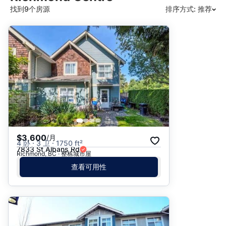
找到9个房源
排序方式: 推荐
推荐
日期: 最新日期在前
日期: 过往日期在前
价格 - $$$ 到 $
价格 - $ 到 $$$
$3,600
/月
4 卧 · 3 卫 · 1750 ft²
7833 St Albans Rd
Richmond, BC · 整栋城市屋
查看可用性