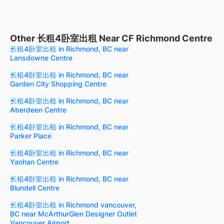
Other 长租4卧室出租 Near CF Richmond Centre
长租4卧室出租 in Richmond, BC near
Lansdowne Centre
长租4卧室出租 in Richmond, BC near
Garden City Shopping Centre
长租4卧室出租 in Richmond, BC near
Aberdeen Centre
长租4卧室出租 in Richmond, BC near
Parker Place
长租4卧室出租 in Richmond, BC near
Yaohan Centre
长租4卧室出租 in Richmond, BC near
Blundell Centre
长租4卧室出租 in Richmond vancouver,
BC near McArthurGlen Designer Outlet
Vancouver Airport