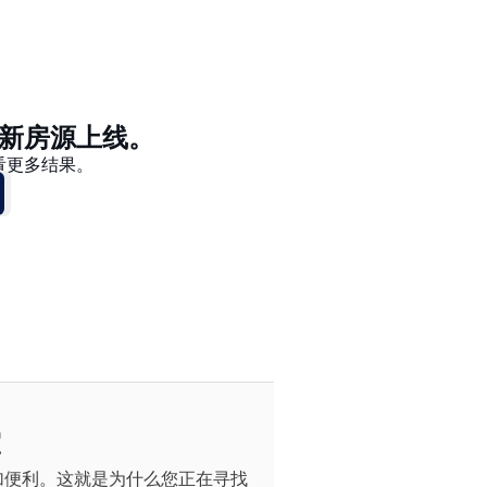
价格 - $$$ 到 $
价格 - $ 到 $$$
新房源上线。
看更多结果。
室
加便利。这就是为什么您正在寻找