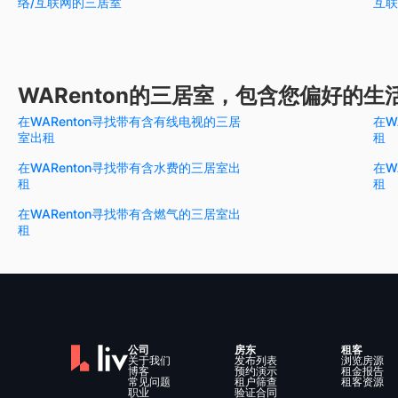
络/互联网的三居室
互联
WARenton的三居室，包含您偏好的生
在WARenton寻找带有含有线电视的三居
在W
室出租
租
在WARenton寻找带有含水费的三居室出
在W
租
租
在WARenton寻找带有含燃气的三居室出
租
公司
房东
租客
关于我们
发布列表
浏览房源
博客
预约演示
租金报告
常见问题
租户筛查
租客资源
职业
验证合同