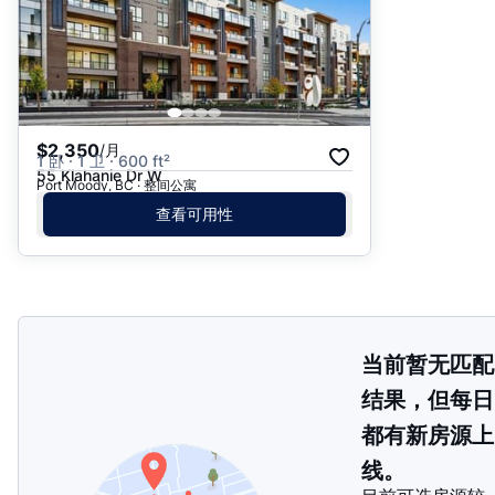
$2,350
/月
1 卧 · 1 卫 · 600 ft²
55 Klahanie Dr W
Port Moody, BC · 整间公寓
查看可用性
当前暂无匹配
结果，但每日
都有新房源上
线。