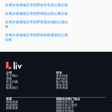
在卑詩省满地宝寻找带有停车的公寓出租
在卑詩省满地宝寻找带有阳台的公寓出租
在卑詩省满地宝寻找带有游泳池的公寓出
租
在卑詩省满地宝寻找带有轮椅通道的公寓
出租
公司
房东
关于我们
发布列表
博客
预约演示
常见问题
租户筛查
职业
验证合同
联系我们
房东资源
租客
我附近的热门地点
浏览房源
我附近的公寓
租金报告
我附近的公寓房
租客资源
我附近的房子
我附近的房间