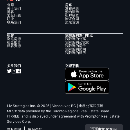
公司
房东
关于我们
发布列表
博客
预约演示
常见问题
租户筛查
职业
验证合同
联系我们
房东资源
租客
我附近的热门地点
浏览房源
我附近的公寓
租金报告
我附近的公寓房
租客资源
我附近的房子
我附近的房间
我附近的租房
关注我们
立即下载
Liv Strategies Inc. ©
2026
| Vancouver, BC |
出租公寓和房屋
MLS® data provided by the Toronto Regional Real Estate Board
(TRREB) and is displayed under agreement with Prompton Real Estate
Services Corp.
🇨🇳
中文 (CN)
隐私声明
网站条款