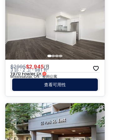
推荐
日期: 最新日期在前
日期: 过往日期在前
价格 - $$$ 到 $
价格 - $ 到 $$$
$
2995
$2,945
/月
3 卧 · 2 卫 · 981 ft²
1970 Fowler Dr.
Mississauga, ON · 整间公寓
查看可用性