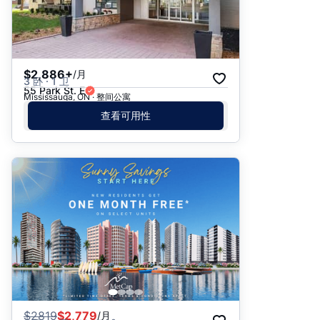
$2,886+
/月
3 卧 · 1 卫
55 Park St. E
Mississauga, ON · 整间公寓
查看可用性
$
2819
$2,779
/月