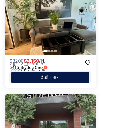
推荐
日期: 最新日期在前
日期: 过往日期在前
价格 - $$$ 到 $
价格 - $ 到 $$$
$
3200
$3,150
/月
2 卧 · 2 卫 · 900 ft²
5415 Brydon Cres
Langley, BC · 整间公寓
查看可用性