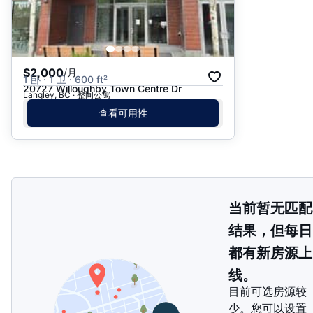
$2,000
/月
1 卧 · 1 卫 · 600 ft²
20727 Willoughby Town Centre Dr
Langley, BC · 整间公寓
查看可用性
当前暂无匹配
结果，但每日
都有新房源上
线。
目前可选房源较
少。您可以设置