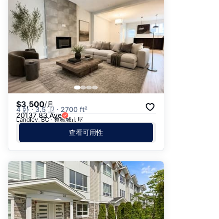
推荐
日期: 最新日期在前
日期: 过往日期在前
价格 - $$$ 到 $
价格 - $ 到 $$$
$3,500
/月
4 卧 · 3.5 卫 · 2700 ft²
20137 83 Ave
Langley, BC · 整栋城市屋
查看可用性