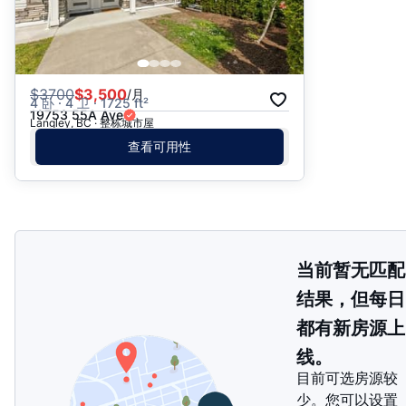
$
3700
$3,500
/月
4 卧 · 4 卫 · 1725 ft²
19753 55A Ave
Langley, BC · 整栋城市屋
查看可用性
当前暂无匹配
结果，但每日
都有新房源上
线。
目前可选房源较
少。您可以设置