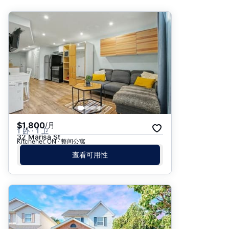
推荐
日期: 最新日期在前
日期: 过往日期在前
价格 - $$$ 到 $
价格 - $ 到 $$$
$1,800
/月
1 卧 · 1 卫
32 Marisa St
Kitchener, ON · 整间公寓
查看可用性