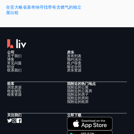
在安大略省基奇纳寻找带有含燃气的独立
屋出租
公司
房东
关于我们
发布列表
博客
预约演示
常见问题
租户筛查
职业
验证合同
联系我们
房东资源
租客
我附近的热门地点
浏览房源
我附近的公寓
租金报告
我附近的公寓房
租客资源
我附近的房子
我附近的房间
我附近的租房
关注我们
立即下载