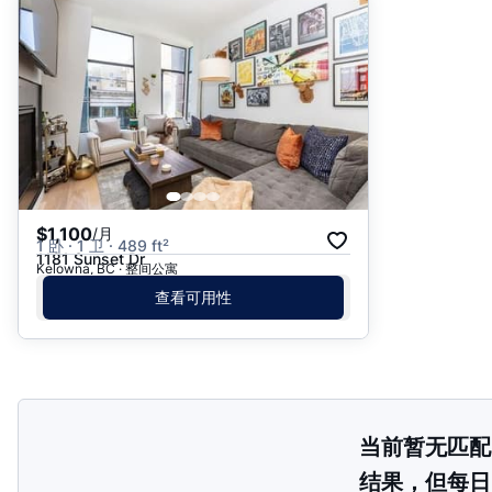
推荐
日期: 最新日期在前
日期: 过往日期在前
价格 - $$$ 到 $
价格 - $ 到 $$$
$1,100
/月
1 卧 · 1 卫 · 489 ft²
1181 Sunset Dr
Kelowna, BC · 整间公寓
查看可用性
当前暂无匹配
结果，但每日