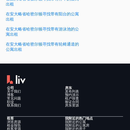
出租
在安大略省哈密尔顿寻找带有阳台的公寓
出租
在安大略省哈密尔顿寻找带有游泳池的公
寓出租
在安大略省哈密尔顿寻找带有轮椅通道的
公寓出租
公司
房东
关于我们
发布列表
博客
预约演示
常见问题
租户筛查
职业
验证合同
联系我们
房东资源
租客
我附近的热门地点
浏览房源
我附近的公寓
租金报告
我附近的公寓房
租客资源
我附近的房子