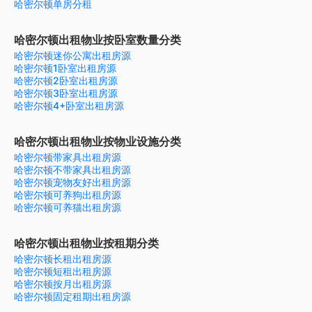
哈密尔顿单房分租
哈密尔顿出租物业按卧室数量分类
哈密尔顿迷你公寓出租房源
哈密尔顿1卧室出租房源
哈密尔顿2卧室出租房源
哈密尔顿3卧室出租房源
哈密尔顿4+卧室出租房源
哈密尔顿出租物业按物业设施分类
哈密尔顿带家具出租房源
哈密尔顿不带家具出租房源
哈密尔顿宠物友好出租房源
哈密尔顿可养狗出租房源
哈密尔顿可养猫出租房源
哈密尔顿出租物业按租期分类
哈密尔顿长租出租房源
哈密尔顿短租出租房源
哈密尔顿按月出租房源
哈密尔顿固定租期出租房源