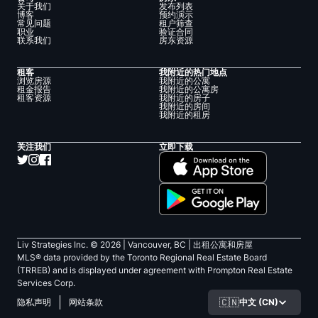
关于我们
发布列表
博客
预约演示
常见问题
租户筛查
职业
验证合同
联系我们
房东资源
租客
我附近的热门地点
浏览房源
我附近的公寓
租金报告
我附近的公寓房
租客资源
我附近的房子
我附近的房间
我附近的租房
关注我们
立即下载
Liv Strategies Inc. ©
2026
| Vancouver, BC |
出租公寓和房屋
MLS® data provided by the Toronto Regional Real Estate Board
(TRREB) and is displayed under agreement with Prompton Real Estate
Services Corp.
🇨🇳
中文 (CN)
隐私声明
网站条款