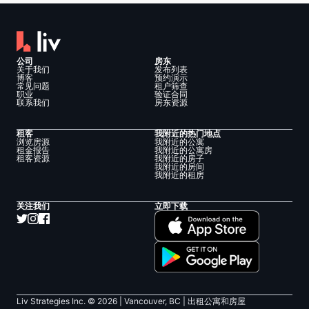
公司
房东
关于我们
发布列表
博客
预约演示
常见问题
租户筛查
职业
验证合同
联系我们
房东资源
租客
我附近的热门地点
浏览房源
我附近的公寓
租金报告
我附近的公寓房
租客资源
我附近的房子
我附近的房间
我附近的租房
关注我们
立即下载
Liv Strategies Inc. ©
2026
| Vancouver, BC |
出租公寓和房屋