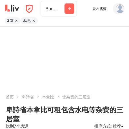
Burnaby
发布房源
3 室
水/电
首页
卑詩省
本拿比
含杂费的三居室
卑詩省本拿比可租包含水电等杂费的三
居室
找到7个房源
排序方式: 推荐