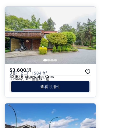
推荐
日期: 最新日期在前
日期: 过往日期在前
价格 - $$$ 到 $
价格 - $ 到 $$$
$3,600
/月
3 卧 · 2 卫 · 1584 ft²
4290 Bridgewater Cres
Burnaby, BC · 整栋城市屋
查看可用性