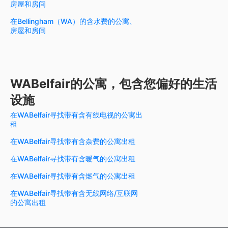
房屋和房间
在Bellingham（WA）的含水费的公寓、
房屋和房间
WABelfair的公寓，包含您偏好的生活
设施
在WABelfair寻找带有含有线电视的公寓出
租
在WABelfair寻找带有含杂费的公寓出租
在WABelfair寻找带有含暖气的公寓出租
在WABelfair寻找带有含燃气的公寓出租
在WABelfair寻找带有含无线网络/互联网
的公寓出租