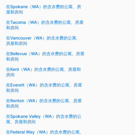
在Spokane（WA）的含水费的公寓、房
屋和房间
在Tacoma（WA）的含水费的公寓、房屋
和房间
在Vancouver（WA）的含水费的公寓、
房屋和房间
在Bellevue（WA）的含水费的公寓、房屋
和房间
在Kent（WA）的含水费的公寓、房屋和
房间
在Everett（WA）的含水费的公寓、房屋
和房间
在Renton（WA）的含水费的公寓、房屋
和房间
在Spokane Valley（WA）的含水费的公
寓、房屋和房间
在Federal Way（WA）的含水费的公寓、