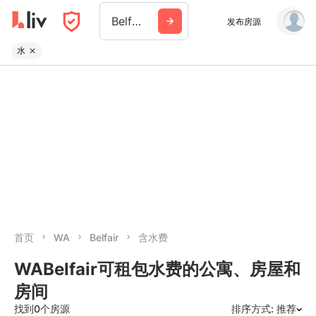
Belfair
发布房源
水
首页
WA
Belfair
含水费
WABelfair可租包水费的公寓、房屋和
房间
找到0个房源
排序方式: 推荐