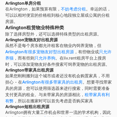
Arlington单房分租
在
Arlington
，如果预算有限，
不妨考虑分租
。幸运的话，
可以以相对便宜的价格租到核心地段独立屋或公寓的分租
房源。
Arlington租赁物业特殊种类
除了选择房型外，还可以选择特殊类型的出租房源。
Arlington宠物友好出租房源
虽然不是每个房东都允许租客在物业内饲养宠物，但
Arlington
有很多宠物友好型出租房源
，有些物业或
只允许
养猫
，而有些则
只允许养狗
。在liv.rent租房平台上搜房
时，可以添加宠物友好条件搜索可饲养宠物的出租房源。
Arlington带家具出租房源
如果您刚刚搬到这个城市或者还没有机会购置家具，不用
担心 - 在
Arlington
有很多带家具的出租房
。想要寻找带家
具的房源，您可以使用筛选器来进行搜索，同时需要准备
支付更高的租金。与未带家具的房源相比，
租带家具有利
有弊
，所以在搬家时可以首先考虑是否购买家具
Arlington短租出租房源
Arlington
拥有大量工作机会和世界一流的学术机构，因此