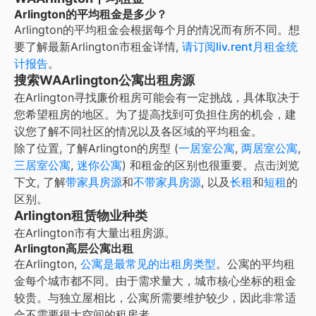
Arlington的平均租金是多少？
Arlington
的平均租金会根据每个月的情况而有所不同。想
要了解最新
Arlington
市租金详情,
请订阅liv.rent月租金统
计报告
。
搜索WAArlington公寓出租房源
在Arlington寻找廉价租房可能会有一定挑战，具体取决于
您希望租房的地区。为了提高找到可负担住房的机会，建
议您了解不同社区的情况以及各区域的平均租金。
除了位置, 了解
Arlington
的房型 (
一居室公寓
,
两居室公寓
,
三居室公寓
,
迷你公寓
) 和租金的区别也很重要。点击浏览
下文, 了解
带家具房源
和
不带家具房源
, 以及
长租
和
短租
的
区别。
Arlington租赁物业种类
在
Arlington
市有大量出租房源。
Arlington高层公寓出租
在
Arlington
,
公寓是最常见的出租房类型
。公寓的平均租
金每个城市都不同。由于需求量大，城市核心坐标的租金
较贵。与独立屋相比，公寓所需要维护较少，因此非常适
合不需要很大空间的租房者。