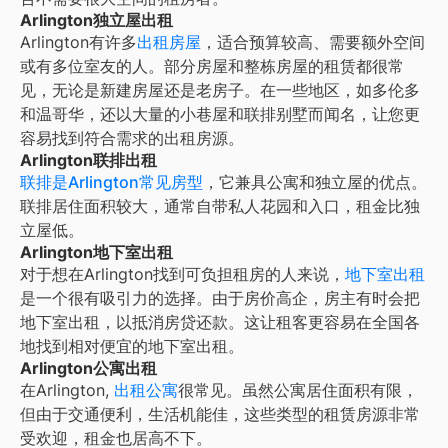
Arlington独立屋出租
Arlington有许多
出租房屋
，适合预算较高、需要额外空间
或有多位室友的人。部分房屋和整栋房屋的租赁都很常
见，无论是新建房屋还是老房子。在一些地区，如多伦多
和温哥华，还以大量的小巷屋和联排别墅而闻名，让您更
容易找到符合需求的出租房源。
Arlington联排出租
联排是Arlington常见房型
，它兼具公寓和独立屋的优点。
联排居住面积较大，通常自带私人花园和入口，租金比独
立屋低。
Arlington地下室出租
对于想在Arlington找到可负担租房的人来说，
地下室出租
是一个很有吸引力的选择。由于房价高企，房主有时会把
地下室出租，以抵消房贷还款。这让租客更容易在全国各
地找到相对便宜的地下室出租。
Arlington公寓出租
在
Arlington
,
出租公寓
很常见。虽然公寓居住面积有限，
但由于交通便利，生活机能佳，这些类型的租赁房源非常
受欢迎，租金也居高不下。