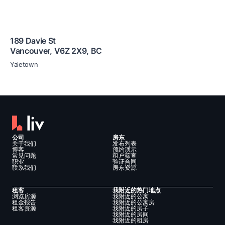
189 Davie St
Vancouver
,
V6Z 2X9
,
BC
Yaletown
公司
房东
关于我们
发布列表
博客
预约演示
常见问题
租户筛查
职业
验证合同
联系我们
房东资源
租客
我附近的热门地点
浏览房源
我附近的公寓
租金报告
我附近的公寓房
租客资源
我附近的房子
我附近的房间
我附近的租房