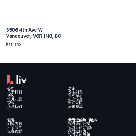
3506 4th Ave W
Vancouver
,
V6R 1N8
,
BC
Kitsilano
公司
房东
关于我们
发布列表
博客
预约演示
常见问题
租户筛查
职业
验证合同
联系我们
房东资源
租客
我附近的热门地点
浏览房源
我附近的公寓
租金报告
我附近的公寓房
租客资源
我附近的房子
我附近的房间